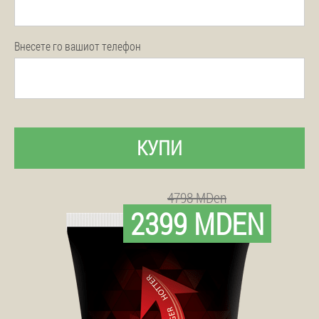
Внесете го вашиот телефон
КУПИ
4798 MDen
2399 MDEN