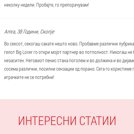
неколку недели. Пробајте, го препорачувам!
Amra
, 38 Години,
Скопје
Во сексот, секогаш сакате нешто ново. Пробавме различни лубрика
гелот Big Lover го откри мојот партнер во потполност. Никогаш не
незаситен. Неговиот пенис стана поголем и во должина и во дија
сосема различни, посилни сензации од порано. Сега го користиме 
играчките не се потребни!
ИНТЕРЕСНИ СТАТИИ