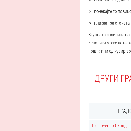
почекајте го повик
плаќаат за стоката
Вкупната количина на 
испорака може да вари
пошта или од курир во
ДРУГИ ГР
ГРАД
Big Lover во Охрид