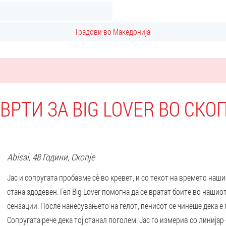
Градови во Македонија
ВРТИ ЗА BIG LOVER ВО СКО
Abisai
, 48 Години,
Скопје
Јас и сопругата пробавме сè во кревет, и со текот на времето наш
стана здодевен. Гел Big Lover помогна да се вратат боите во нашио
сензации. После нанесувањето на гелот, пенисот се чинеше дека е
Сопругата рече дека тој станал поголем. Јас го измерив со линијар -