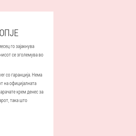
КОПЈЕ
есец го зајакнува
нисот се зголемува во
er со гаранција. Нема
от на официјалната
нарачате крем денес за
рот, така што