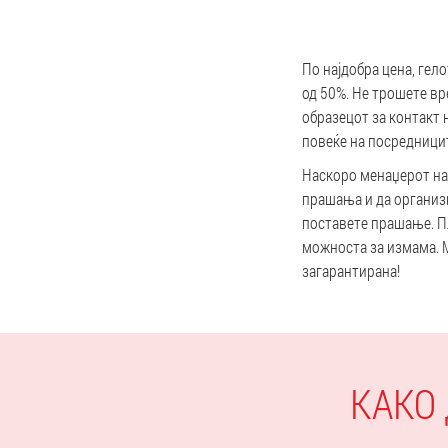
По најдобра цена, гел
од 50%. Не трошете вр
образецот за контакт н
повеќе на посредници
Наскоро менаџерот на 
прашања и да организи
поставете прашање. Пл
можноста за измама. М
загарантирана!
КАКО 