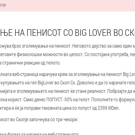
опје
Е НА ПЕНИСОТ СО BIG LOVER ВО С
можува брзо зголемување на пенисот. Неговото дејство за само еден м
неговите физиолошки можности во целост. Со постојана употреба, пе
 странични реакции од телото.
лната веб-страница нарачува крем за зголемување на пенисот Big Lov
купувањето на гел BigLover во Скоп Ск. Доволно е да го нарачате гел
нијата и зголемувањето на пенисот ќе стане реалност. Побрзајте да 
лна корист. Само денес ПОПУСТ -50% на гелот. Пополнете го формула
ктира и ќе ја поправи тековната цена со попуст од 2399 MDen.
сот во Скопје започнува со три чекори:
на форма за нарачка на веб-страницата;