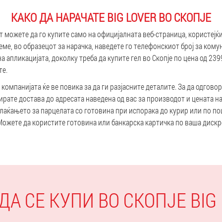
КАКО ДА НАРАЧАТЕ BIG LOVER ВО СКОПЈЕ
от можете да го купите само на официјалната веб-страница, користејќ
еме, во образецот за нарачка, наведете го телефонскиот број за кому
а апликацијата, доколку треба да купите гел во Скопје по цена од 23
те.
компанијата ќе ве повика за да ги разјасните деталите. За да одгово
рате достава до адресата наведена од вас за производот и цената на
аќањето за парцелата со готовина при испорака до курир или по по
ожете да користите готовина или банкарска картичка по ваша дискр
ДА СЕ КУПИ ВО СКОПЈЕ BIG