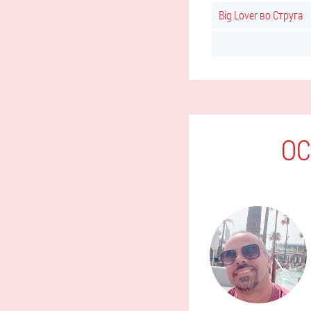
Big Lover во Струга
ОС