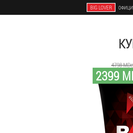
BIG LOVER
ОФИЦИ
КУ
4798 MD
2399 M