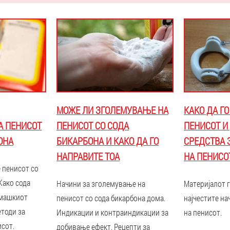
МОЖЕ ЛИ ЗГОЛЕМУВАЊЕ НА
КАКО ДА Г
А ПЕНИСОТ
ПЕНИСОТ СО СОДА
ПЕНИСОТ И 
ОНА
БИКАРБОНА И КАКО ДА ГО
СРЕДСТВА 
НАПРАВИТЕ ТОА
НА ПЕНИСО
е пенисот со
Како сода
Начини за зголемување на
Материјалот 
 машкиот
пенисот со сода бикарбона дома.
најчестите н
тоди за
Индикации и контраиндикации за
на пенисот.
сот.
добивање ефект. Рецепти за