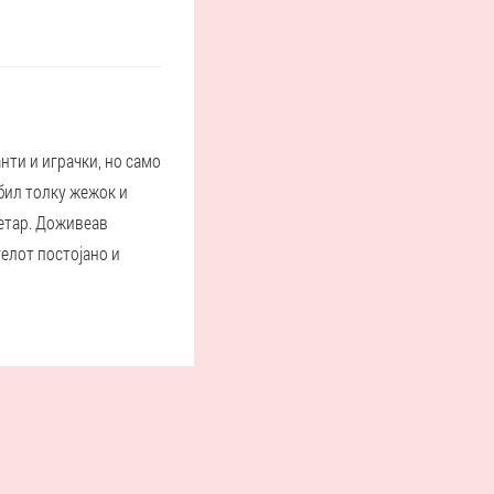
нти и играчки, но само
 бил толку жежок и
метар. Доживеав
гелот постојано и