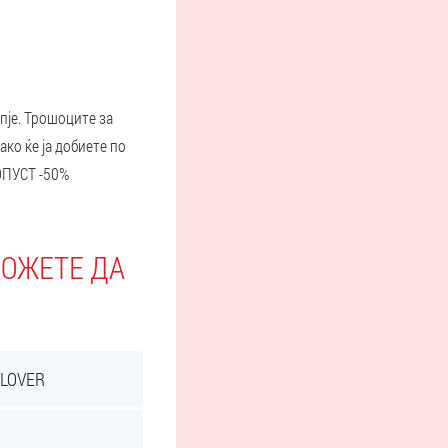
пје. Трошоците за
ко ќе ја добиете по
ПОПУСТ -50%
МОЖЕТЕ ДА
LOVER