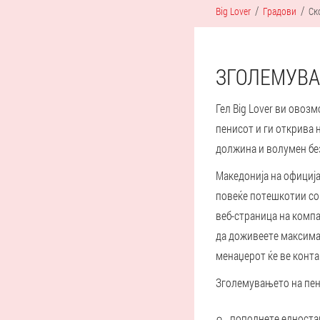
Big Lover
Градови
Ск
ЗГОЛЕМУВАЊ
Гел Big Lover ви овоз
пенисот и ги открива 
должина и волумен без
Македонија на официја
повеќе потешкотии со 
веб-страница на компа
да доживеете максима
менаџерот ќе ве конта
Зголемувањето на пени
пополнете едностав