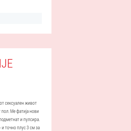
ПЈЕ
иот сексуален живот
т пол. Ме фатија нови
 подметнат и пулсира.
 и точно плус 3 см за