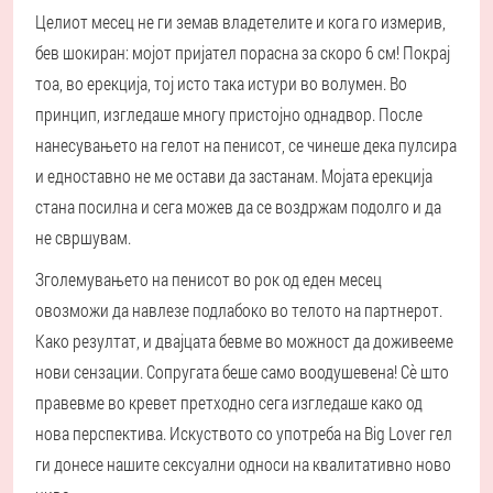
Целиот месец не ги земав владетелите и кога го измерив,
бев шокиран: мојот пријател порасна за скоро 6 см! Покрај
тоа, во ерекција, тој исто така истури во волумен. Во
принцип, изгледаше многу пристојно однадвор. После
нанесувањето на гелот на пенисот, се чинеше дека пулсира
и едноставно не ме остави да застанам. Мојата ерекција
стана посилна и сега можев да се воздржам подолго и да
не свршувам.
Зголемувањето на пенисот во рок од еден месец
овозможи да навлезе подлабоко во телото на партнерот.
Како резултат, и двајцата бевме во можност да доживееме
нови сензации. Сопругата беше само воодушевена! Сè што
правевме во кревет претходно сега изгледаше како од
нова перспектива. Искуството со употреба на Big Lover гел
ги донесе нашите сексуални односи на квалитативно ново