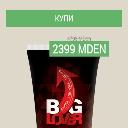
КУПИ
4798 MDen
2399 MDEN