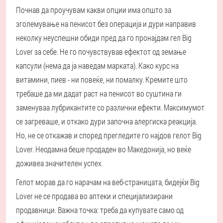
Почнав да проучувам какви опции има општо за
зголемување на пенисот без операција и дури направив
неколку неуспешни обиди пред да го пронајдам гел Big
Lover за себе. Не го почувствував ефектот од земање
капсули (нема да ја наведам марката). Како курс на
витамини, пиев - ни повеќе, ни помалку. Кремите што
требаше да ми дадат раст на пенисот во суштина ги
заменуваа лубрикантите со различни ефекти. Максимумот
се загреваше, и откако дури започна алергиска реакција.
Но, не се откажав и според прегледите го најдов гелот Big
Lover. Неодамна беше продаден во Македонија, но веќе
доживеа значителен успех.
Гелот морав да го нарачам на веб-страницата, бидејќи Big
Lover не се продава во аптеки и специјализирани
продавници. Важна точка: треба да купувате само од