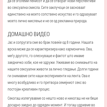
да се зголеми пенисот и да се отворат нови перспективи
во сексуална смисла. Сите заклучоци се засноваат
единствено на моето сопствено искуство и го одразуваат
моето лично мислење и не се од рекламна природа.
ДОМАШНО ВИДЕО
Јас и сопругата сме во брак повеќе од 8 години. Нашата
врска може да се карактеризира како хармонична. Ова,
меѓу другото, го олеснуваше и фактот што имаме
заедничко хоби, кое не здружи. Уживаме во снимањето на
нашите сексуални животи за лично гледање. Долги години
ги снимавме сите наши експерименти на лента. Ова е
многу возбудливо и го претвора семејниот секс во
постојан креативен процес.
Секогаш излегувавме со нешто ново и никогаш не ни беше
досадно заедно до одреден момент. И тогаш удривме во