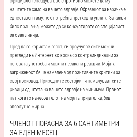
официјален снабдувач, во спротивно можете да му
наштетите само на вашето здравје. Образецот за нарачка е
едноставен таму, не е потребна претходна уплата. За какви
било прашања, можете да се консултирате со специјалист
за оваа линија.
Пред да го користам гелот, ги проучував сите можни
прегледи на Интернет во врска со контраиндикации за
неговата употреба и можни несакани реакции. Мојата
загриженост беше намалена од позитивните критики за
овој производ. Природните состојки ги намалуваат сите
ризици од штета на вашето здравје на минимум. Првиот
пат кога го нанесов гелот на мојата пријателка, бев
апсолутно мирна.
ЧЛЕНОТ ПОРАСНА ЗА 6 САНТИМЕТРИ
ЗА ЕДЕН МЕСЕЦ