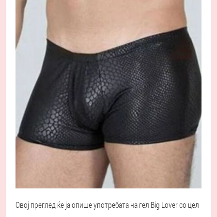
Овој преглед ќе ја опише употребата на гел Big Lover со цел