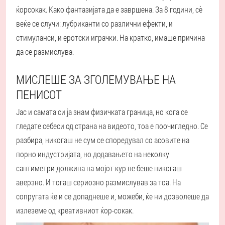
ќорсокак. Како фантазијата да е завршена. За 8 години, сè
веќе се случи: лубриканти со различни ефекти, и
стимуланси, и еротски играчки. На кратко, имаше причина
да се размислува.
МИСЛЕШЕ ЗА ЗГОЛЕМУВАЊЕ НА
ПЕНИСОТ
Јас и самата си ја знам физичката граница, но кога се
гледате себеси од страна на видеото, тоа е поочигледно. Се
разбира, никогаш не сум се споредувал со асовите на
порно индустријата, но додавањето на неколку
сантиметри должина на мојот кур не беше никогаш
аверзно. И тогаш сериозно размислував за тоа. На
сопругата ќе и се допаднеше и, можеби, ќе ни дозволеше да
излеземе од креативниот ќор-сокак.