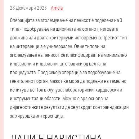
28 Декември 2023
Amela
Операцијата за зголемување на пенисот е поделена на 3
типа - подобрување на ширината на органот, неговата
должина или двата критериуми истовремено. Третиот тип
на интервенција е универзален. Овие типови на
зголемување на пенисот се класифицираат на минимално
инвазивни и инвазивни, што зависи од целта на
процедурата. Пред секоја операција за подобрување на
гениталниот орган, мажот ќе мора да подлежи на темелно
испитување. Тоа вклучува лабораториски, хардверски и
инструментални области. Можно е врз основа на
дијагностичките резултати да се утврдат контраиндикации
за хируршка интервенција.
ДАЛИ Е НАВИСТИНА