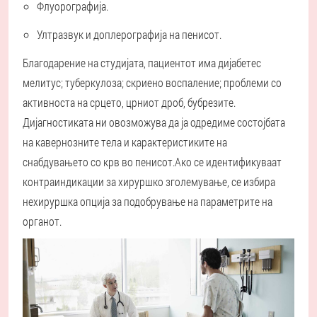
Флуорографија.
Ултразвук и доплерографија на пенисот.
Благодарение на студијата, пациентот има дијабетес
мелитус; туберкулоза; скриено воспаление; проблеми со
активноста на срцето, црниот дроб, бубрезите.
Дијагностиката ни овозможува да ја одредиме состојбата
на кавернозните тела и карактеристиките на
снабдувањето со крв во пенисот.
Ако се идентификуваат
контраиндикации за хируршко зголемување, се избира
нехируршка опција за подобрување на параметрите на
органот.