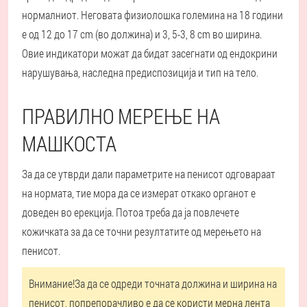
нормалниот. Неговата физиолошка големина на 18 години
е од 12 до 17 cm (во должина) и 3, 5-3, 8 cm во ширина.
Овие индикатори можат да бидат засегнати од ендокрини
нарушувања, наследна предиспозиција и тип на тело.
ПРАВИЛНО МЕРЕЊЕ НА
МАШКОСТА
За да се утврди дали параметрите на пенисот одговараат
на нормата, тие мора да се измерат откако органот е
доведен во ерекција. Потоа треба да ја повлечете
кожичката за да се точни резултатите од мерењето на
пенисот.
Внимание!
За да се одреди точната должина и ширина на
пенисот, попрепорачливо е да се користи мерна лента