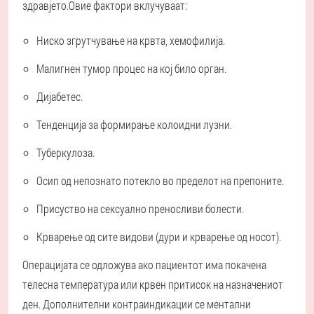
здравјето.
Овие фактори вклучуваат:
Ниско згрутчување на крвта, хемофилија.
Малигнен тумор процес на кој било орган.
Дијабетес.
Тенденција за формирање колоидни лузни.
Туберкулоза.
Осип од непознато потекло во пределот на препоните.
Присуство на сексуално преносливи болести.
Крварење од сите видови (дури и крварење од носот).
Операцијата се одложува ако пациентот има покачена
телесна температура или крвен притисок на назначениот
ден. Дополнителни контраиндикации се ментални