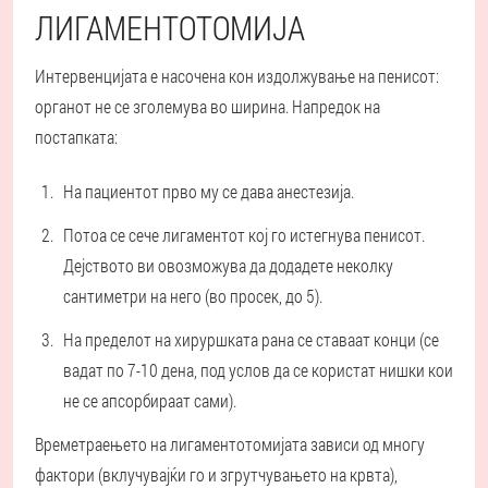
ЛИГАМЕНТОТОМИЈА
Интервенцијата е насочена кон издолжување на пенисот:
органот не се зголемува во ширина. Напредок на
постапката:
На пациентот прво му се дава анестезија.
Потоа се сече лигаментот кој го истегнува пенисот.
Дејството ви овозможува да додадете неколку
сантиметри на него (во просек, до 5).
На пределот на хируршката рана се ставаат конци (се
вадат по 7-10 дена, под услов да се користат нишки кои
не се апсорбираат сами).
Времетраењето на лигаментотомијата зависи од многу
фактори (вклучувајќи го и згрутчувањето на крвта),