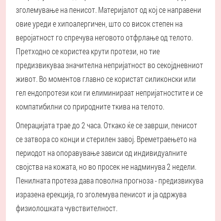
зголемување на пенисот. Материјалот од кој се направени
овие уреди е хипоалергичен, што со висок степен на
веројатност го спречува неговото отфрлање од телото.
Претходно се користеа крути протези, но тие
предизвикуваа значителна непријатност во секојдневниот
живот. Во моментов главно се користат силиконски или
гел ендопротези кои ги елиминираат непријатностите и се
компатибилни со природните ткива на телото.
Операцијата трае до 2 часа. Откако ќе се заврши, пенисот
се затвора со конци и стерилен завој. Времетраењето на
периодот на опоравување зависи од индивидуалните
својства на кожата, но во просек не надминува 2 недели.
Пенилната протеза дава поволна прогноза - предизвикува
изразена ерекција, го зголемува пенисот и ја одржува
физиолошката чувствителност.