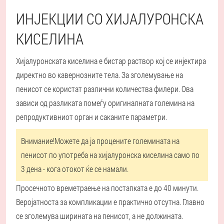
ИНЈЕКЦИИ СО ХИЈАЛУРОНСКА
КИСЕЛИНА
Хијалуронската киселина е бистар раствор кој се инјектира
директно во кавернозните тела. За зголемување на
пенисот се користат различни количества филери. Ова
зависи од разликата помеѓу оригиналната големина на
репродуктивниот орган и саканите параметри.
Внимание!
Можете да ја процените големината на
пенисот по употреба на хијалуронска киселина само по
3 дена - кога отокот ќе се намали.
Просечното времетраење на постапката е до 40 минути.
Веројатноста за компликации е практично отсутна. Главно
се зголемува ширината на пенисот, а не должината.