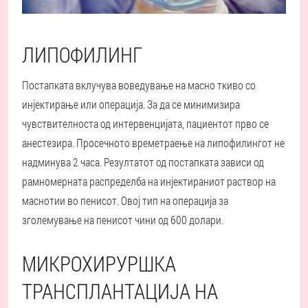
ЛИПОФИЛИНГ
Постапката вклучува воведување на масно ткиво со
инјектирање или операција. За да се минимизира
чувствителноста од интервенцијата, пациентот прво се
анестезира. Просечното времетраење на липофилингот не
надминува 2 часа. Резултатот од постапката зависи од
рамномерната распределба на инјектираниот раствор на
маснотии во пенисот. Овој тип на операција за
зголемување на пенисот чини од 600 долари.
МИКРОХИРУРШКА
ТРАНСПЛАНТАЦИЈА НА