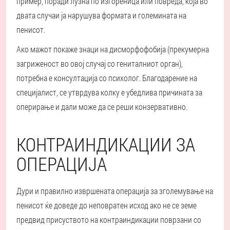
пример, поради лузна по изгореница или повреда, која во
двата случаи ја нарушува формата и големината на
пенисот.
Ако мажот покаже знаци на дисморфофобија (прекумерна
загриженост во овој случај со гениталниот орган),
потребна е консултација со психолог. Благодарение на
специјалист, се утврдува колку е убедлива причината за
оперирање и дали може да се реши конзервативно.
КОНТРАИНДИКАЦИИ ЗА
ОПЕРАЦИЈА
Дури и правилно извршената операција за зголемување на
пенисот ќе доведе до неповратен исход ако не се земе
предвид присуството на контраиндикации поврзани со