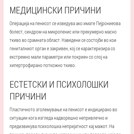
МЕДИЦИНСКИ ПРИЧИНИ
Операција на пенисот се изведува ако имате Пејрониеова
болест, синдром на микропенис или прекумерно масно
ткиво во срамната област. Наведени се состојби во кои
гениталниот орган е закривен, кој се карактеризира со
екстремно мали параметри или покриен со слој на
хипертрофирано поткожно ткиво.
ЕСТЕТСКИ И ПСИХОЛОШКИ
ПРИЧИНИ
Пластичното зголемување на пенисот е индицирано во
ситуации кога изгледа надворешно непривлечно и
предизвикува психолошка непријатност кај мажот. На