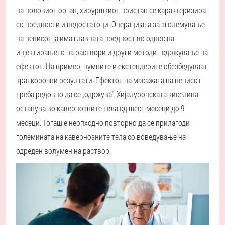
на половиот орган, хируршкиот пристап се карактеризира
со предности и недостатоци. Операцијата за зголемување
на пенисот ја има главната предност во однос на
инјектирањето на раствори и други методи - одржување на
ефектот. На пример, пумпите и екстендерите обезбедуваат
краткорочни резултати. Ефектот на масажата на пенисот
треба редовно да се „одржува". Хијалуронската киселина
останува во кавернозните тела од шест месеци до 9
месеци. Тогаш е неопходно повторно да се прилагоди
големината на кавернозните тела со воведување на
одреден волумен на раствор.