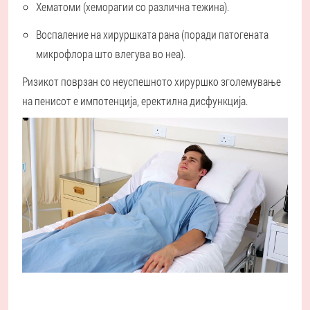
Хематоми (хеморагии со различна тежина).
Воспаление на хируршката рана (поради патогената
микрофлора што влегува во неа).
Ризикот поврзан со неуспешното хируршко зголемување
на пенисот е импотенција, еректилна дисфункција.