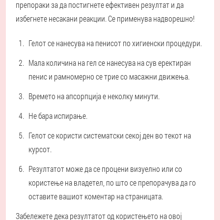
препораки за да постигнете ефективен резултат и да
избегнете несакани реакции. Се применува надворешно!
Гелот се нанесува на пенисот по хигиенски процедури.
Мала количина на гел се нанесува на сув еректиран
пенис и рамномерно се трие со масажни движења.
Времето на апсорпција е неколку минути.
Не бара испирање.
Гелот се користи систематски секој ден во текот на
курсот.
Резултатот може да се процени визуелно или со
користење на владетел, по што се препорачува да го
оставите вашиот коментар на страницата.
Забележете дека резултатот од користењето на овој