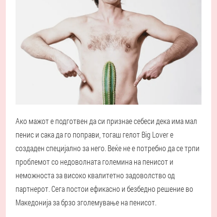
Ако мажот е подготвен да си признае себеси дека има мал
пенис и сака да го поправи, тогаш гелот Big Lover е
создаден специјално за него. Веќе не е потребно да се трпи
проблемот со недоволната големина на пенисот и
неможноста за високо квалитетно задоволство од
партнерот. Сега постои ефикасно и безбедно решение во
Македонија за брзо зголемување на пенисот.