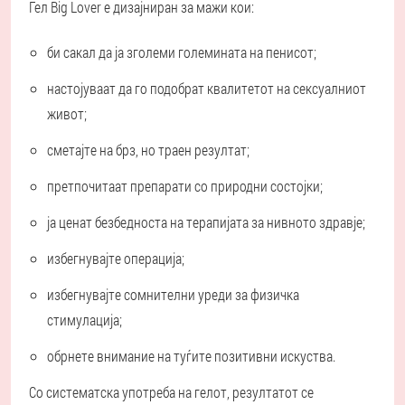
Гел Big Lover е дизајниран за мажи кои:
би сакал да ја зголеми големината на пенисот;
настојуваат да го подобрат квалитетот на сексуалниот
живот;
сметајте на брз, но траен резултат;
претпочитаат препарати со природни состојки;
ја ценат безбедноста на терапијата за нивното здравје;
избегнувајте операција;
избегнувајте сомнителни уреди за физичка
стимулација;
обрнете внимание на туѓите позитивни искуства.
Со систематска употреба на гелот, резултатот се