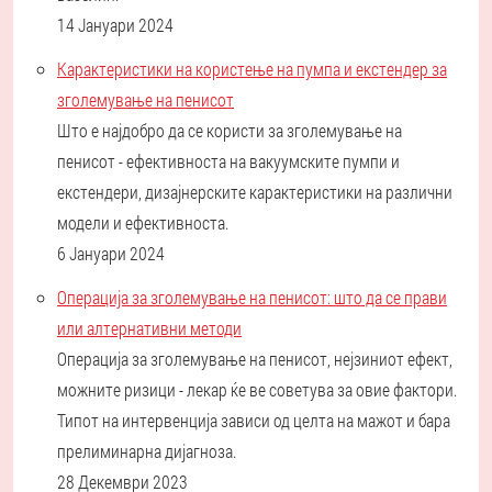
14 Јануари 2024
Карактеристики на користење на пумпа и екстендер за
зголемување на пенисот
Што е најдобро да се користи за зголемување на
пенисот - ефективноста на вакуумските пумпи и
екстендери, дизајнерските карактеристики на различни
модели и ефективноста.
6 Јануари 2024
Операција за зголемување на пенисот: што да се прави
или алтернативни методи
Операција за зголемување на пенисот, нејзиниот ефект,
можните ризици - лекар ќе ве советува за овие фактори.
Типот на интервенција зависи од целта на мажот и бара
прелиминарна дијагноза.
28 Декември 2023