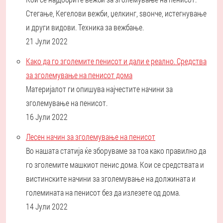
Стегање, Кегелови вежби, џелкинг, ѕвонче, истегнување
и други видови. Техника за вежбање.
21 Јули 2022
Како да го зголемите пенисот и дали е реално. Средства
за зголемување на пенисот дома
Материјалот ги опишува најчестите начини за
зголемување на пенисот.
16 Јули 2022
Лесен начин за зголемување на пенисот
Во нашата статија ќе зборуваме за тоа како правилно да
го зголемите машкиот пенис дома. Кои се средствата и
вистинските начини за зголемување на должината и
големината на пенисот без да излезете од дома.
14 Јули 2022