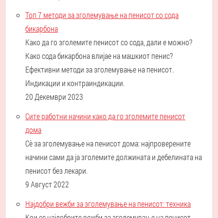
Топ 7 методи за зголемување на пенисот со сода
бикарбона
Како да го зголемите пенисот со сода, дали е можно?
Како сода бикарбона влијае на машкиот пенис?
Ефективни методи за зголемување на пенисот.
Индикации и контраиндикации.
20 Декември 2023
Сите работни начини како да го зголемите пенисот
дома
Сè за зголемување на пенисот дома: најпроверените
начини сами да ја зголемите должината и дебелината на
пенисот без лекари.
9 Август 2022
Најдобри вежби за зголемување на пенисот: техника
Кои се најдобрите вежби за зголемување на пенисот.